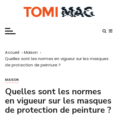
P
a
s
Tomi Mag
Informations et bons plans shopping
s
e
r
a
u
Accueil
Maison
c
Quelles sont les normes en vigueur sur les masques
o
de protection de peinture ?
n
t
MAISON
e
n
Quelles sont les normes
u
en vigueur sur les masques
de protection de peinture ?